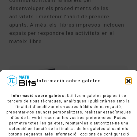
desenvolupar els procediments de les
activitats i mantenir l’hàbit de prendre
apunts. A més, els llibres impresos inclouen
espais per respondre les activitats en el
mateix llibre.
Informació sobre galetes
Informació sobre galetes:
Utilitzem galetes pròpies i de
tercers de tipus tècniques, analítiques i publicitàries amb la
finalitat d'analitzar els vostres hàbits de navegació,
presentar-vos anuncis personalitzats, realitzar estadístiques
d'ús de la web i recordar les vostres preferències. Podeu
permetre totes les galetes, rebutjar-les o autoritzar-ne una
selecció en funció de la finalitat de les galetes clicant els
botons següents. Més informació i opcions de configuració