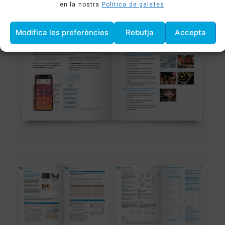
en la nostra
Política de galetes
.
Modifica les preferències
Rebutja
Accepta